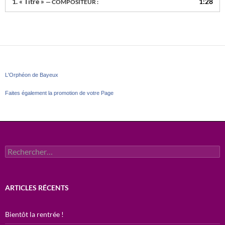
1.
« Titre »
1:28
— COMPOSITEUR :
L'Orphéon de Bayeux
Faites également la promotion de votre Page
Rechercher :
ARTICLES RÉCENTS
Bientôt la rentrée !