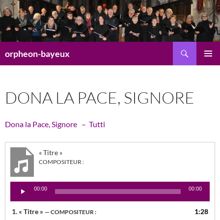
Aller
au
contenu
Recherche
orpheon-bayeux
MENU
PRINCI
DONA LA PACE, SIGNORE
Dona la Pace, Signore – Tutti
« Titre »
COMPOSITEUR :
Lecteur
00:00
00:00
audio
1.
« Titre »
1:28
— COMPOSITEUR :