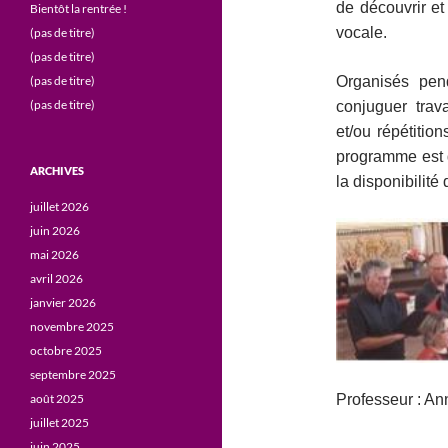
de découvrir et
Bientôt la rentrée !
vocale.
(pas de titre)
(pas de titre)
(pas de titre)
Organisés pen
(pas de titre)
conjuguer trava
et/ou répétitio
programme est d
ARCHIVES
la disponibilité
juillet 2026
juin 2026
mai 2026
avril 2026
janvier 2026
novembre 2025
octobre 2025
septembre 2025
août 2025
Professeur : An
juillet 2025
juin 2025