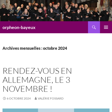
Aller
au
contenu
Recherche
orpheon-bayeux
MENU
PRINCI
Archives mensuelles : octobre 2024
RENDEZ-VOUS EN
ALLEMAGNE, LE 3
NOVEMBRE !
6 OCTOBRE 2024
VALÉRIE FOSSARD