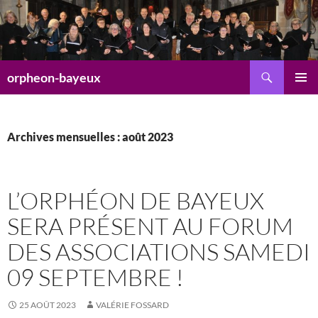
Aller
au
contenu
Recherche
orpheon-bayeux
MENU
PRINCI
Archives mensuelles : août 2023
L’ORPHÉON DE BAYEUX
SERA PRÉSENT AU FORUM
DES ASSOCIATIONS SAMEDI
09 SEPTEMBRE !
25 AOÛT 2023
VALÉRIE FOSSARD