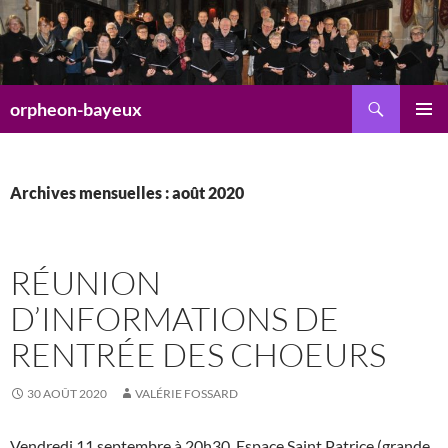
Aller
au
contenu
Recherche
orpheon-bayeux
MENU
PRINCI
Archives mensuelles : août 2020
RÉUNION
D’INFORMATIONS DE
RENTRÉE DES CHOEURS
30 AOÛT 2020
VALÉRIE FOSSARD
Vendredi 11 septembre à 20h30, Espace Saint Patrice (grande