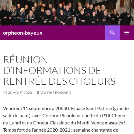
Aller
au
contenu
Recherche
orpheon-bayeux
MENU
PRINCI
RÉUNION
D’INFORMATIONS DE
RENTRÉE DES CHOEURS
30 AOÛT 2020
VALÉRIE FOSSARD
Vendredi 11 septembre à 20h30, Espace Saint Patrice (grande
salle du haut), avec Corinne Picouleau, cheffe du P’tit Choeur
du Lundi et du Choeur Classique du Mardi. Venez masqués !
Temps fort de l’année 2020-2021 : semaine chantante de