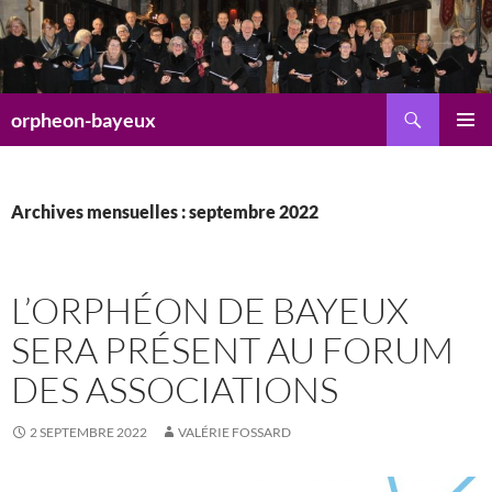
Aller
au
contenu
Recherche
orpheon-bayeux
MENU
PRINCI
Archives mensuelles : septembre 2022
L’ORPHÉON DE BAYEUX
SERA PRÉSENT AU FORUM
DES ASSOCIATIONS
2 SEPTEMBRE 2022
VALÉRIE FOSSARD