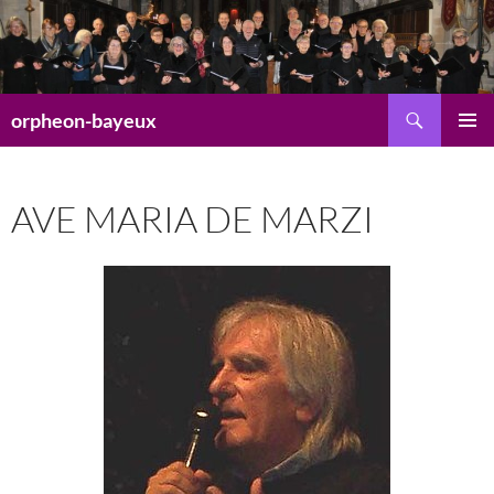
Aller
au
contenu
Recherche
orpheon-bayeux
MENU
PRINCI
AVE MARIA DE MARZI