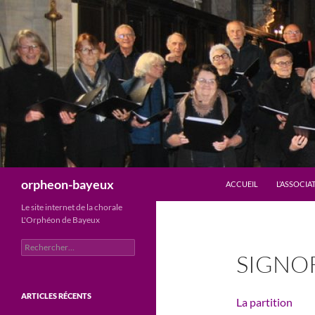
Aller
au
contenu
Recherche
orpheon-bayeux
ACCUEIL
L’ASSOCIA
Le site internet de la chorale
L'Orphéon de Bayeux
Rechercher :
SIGNO
ARTICLES RÉCENTS
La partition