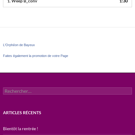
1.
Weep B_conv
1:30
L'Orphéon de Bayeux
Faites également la promotion de votre Page
Rechercher :
ARTICLES RÉCENTS
Bientôt la rentrée !