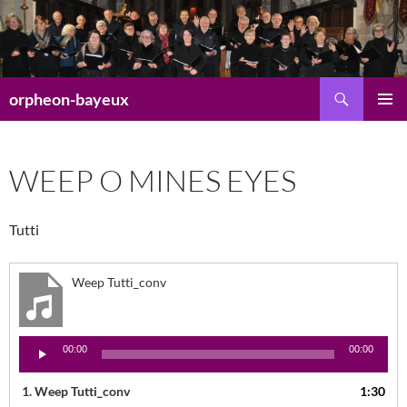
Aller
au
contenu
Recherche
orpheon-bayeux
MENU
PRINCI
WEEP O MINES EYES
Tutti
Weep Tutti_conv
Lecteur
00:00
00:00
audio
1.
Weep Tutti_conv
1:30