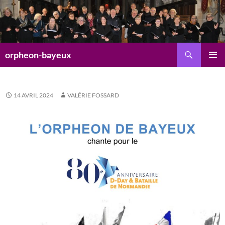
Aller
au
contenu
Recherche
orpheon-bayeux
MENU
PRINCI
14 AVRIL 2024
VALÉRIE FOSSARD