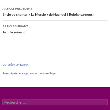
Navigation
ARTICLE PRÉCÉDENT
des
Envie de chanter « Le Messie » de Haendel ? Rejoignez-nous !
articles
ARTICLE SUIVANT
Article suivant
L'Orphéon de Bayeux
Faites également la promotion de votre Page
Rechercher :