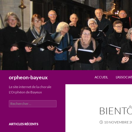
Aller
au
contenu
Recherche
orpheon-bayeux
ACCUEIL
L’ASSOCIA
Le site internet de la chorale
L'Orphéon de Bayeux
Rechercher :
BIENT
10 NOVEMBRE 2
ARTICLES RÉCENTS