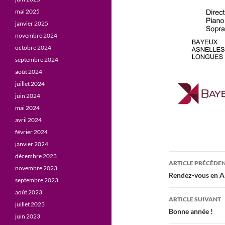
mai 2025
janvier 2025
novembre 2024
octobre 2024
septembre 2024
août 2024
juillet 2024
juin 2024
mai 2024
avril 2024
février 2024
janvier 2024
Navigati
décembre 2023
ARTICLE PRÉCÉDE
novembre 2023
des
Rendez-vous en Al
septembre 2023
articles
août 2023
ARTICLE SUIVANT
juillet 2023
Bonne année !
juin 2023