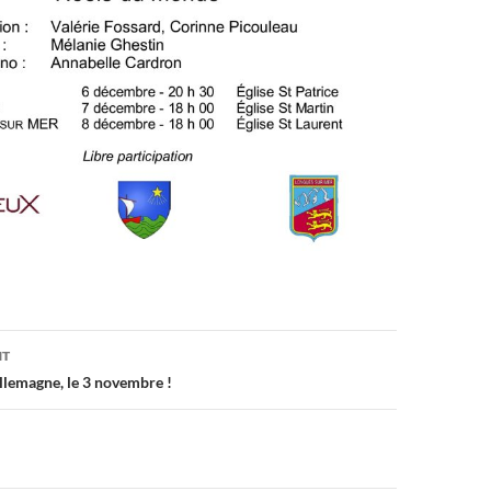
on
NT
lemagne, le 3 novembre !