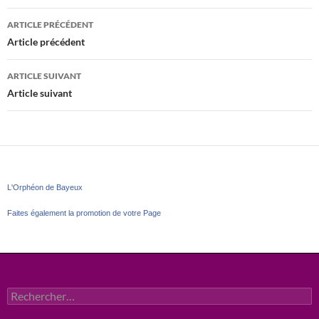
Navigation
ARTICLE PRÉCÉDENT
des
Article précédent
articles
ARTICLE SUIVANT
Article suivant
L'Orphéon de Bayeux
Faites également la promotion de votre Page
Rechercher :