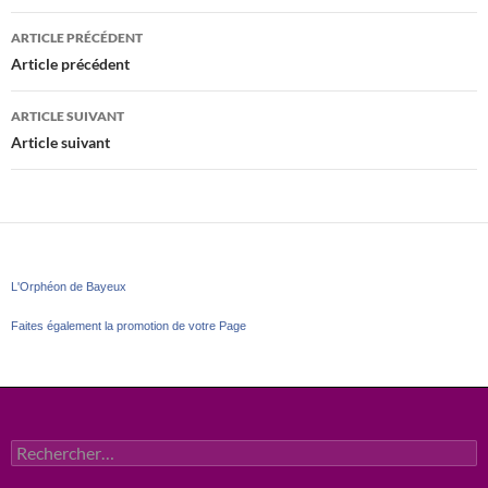
Navigation
ARTICLE PRÉCÉDENT
des
Article précédent
articles
ARTICLE SUIVANT
Article suivant
L'Orphéon de Bayeux
Faites également la promotion de votre Page
Rechercher :