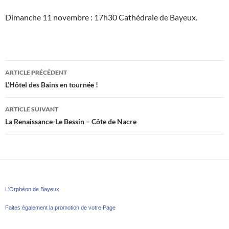
Dimanche 11 novembre : 17h30 Cathédrale de Bayeux.
Navigation
ARTICLE PRÉCÉDENT
des
L’Hôtel des Bains en tournée !
articles
ARTICLE SUIVANT
La Renaissance-Le Bessin – Côte de Nacre
L'Orphéon de Bayeux
Faites également la promotion de votre Page