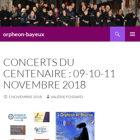
Aller
au
contenu
Recherche
orpheon-bayeux
MENU
PRINCI
CONCERTS DU
CENTENAIRE : 09-10-11
NOVEMBRE 2018
1 NOVEMBRE 2018
VALÉRIE FOSSARD