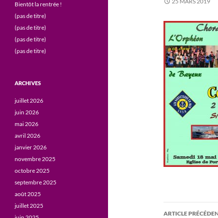
25 MARS 2019
Bientôt la rentrée !
(pas de titre)
(pas de titre)
(pas de titre)
(pas de titre)
ARCHIVES
juillet 2026
juin 2026
mai 2026
avril 2026
janvier 2026
novembre 2025
octobre 2025
septembre 2025
août 2025
juillet 2025
Navigati
ARTICLE PRÉCÉDE
juin 2025