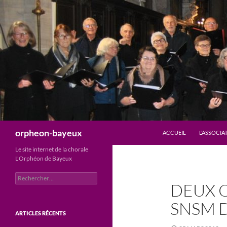
Aller
au
contenu
Recherche
orpheon-bayeux
ACCUEIL
L’ASSOCIA
Le site internet de la chorale
L'Orphéon de Bayeux
Rechercher :
DEUX 
SNSM D
ARTICLES RÉCENTS