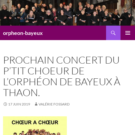
Aller
au
contenu
Recherche
orpheon-bayeux
MENU
PRINCI
PROCHAIN CONCERT DU
P’TIT CHOEUR DE
L’ORPHÉON DE BAYEUX À
THAON.
17 JUIN 2019
VALÉRIE FOSSARD